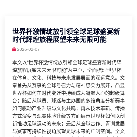
世界杯激情绽放引领全球足球盛宴新
时代辉煌旅程展望未来无限可能
2026-02-07
本文以“世界杯激情绽放引领全球足球盛宴新时代辉
煌旅程展望未来无限可能”为中心，全面梳理世界杯
在体育、文化、科技与未来发展层面的深远意义。文
章首先从赛事的全球号召力与精神感染力展开，凸显
世界杯如何在时代变迁中持续成为凝聚人心的超级舞
台；随后从球员、球迷与主办国的多维角度分析赛事
如何驱动产业升级与文化共鸣；再从技术革新、传播
方式演变与观赛体验升级等方面展示世界杯如何以创
新推动足球运动的未来；最后从全球合作、青训发展
与赛事可持续性视角展望足球未来的广阔空间。全文