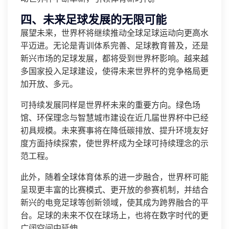
四、未来足球发展的无限可能
展望未来，世界杯将继续推动全球足球运动向更高水
平迈进。无论是青训体系完善、足球教育普及，还是
新兴市场的足球发展，都将受到世界杯影响。越来越
多国家投入足球建设，使得未来世界杯的竞争格局更
加开放、多元。
可持续发展同样是世界杯未来的重要方向。绿色场
馆、环保理念与智慧城市建设在近几届世界杯中已经
初具规模。未来赛事将在降低碳排放、提升环境友好
度方面持续探索，使世界杯成为全球可持续理念的示
范工程。
此外，随着全球体育体系的进一步融合，世界杯可能
呈现更丰富的比赛模式、更开放的参赛机制，并结合
新兴的电竞足球等创新领域，使其成为跨界融合的平
台。足球的未来不仅在球场上，也将在数字时代的更
广阔空间中延伸。