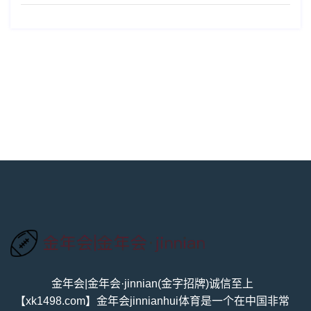
金年会|金年会·jinnian(金字招牌)诚信至上
【xk1498.com】金年会jinnianhui体育是一个在中国非常