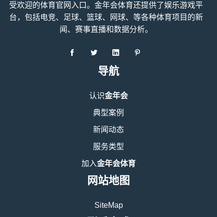
受欢迎的体育官网入口。金年会体育还提供了娱乐游戏平
台，包括电竞、足球、篮球、网球、等各种体育项目的新
闻、赛事直播和数据分析。
导航
认识
金年会
典型案例
新闻动态
服务类型
加入
金年会体育
网站地图
SiteMap